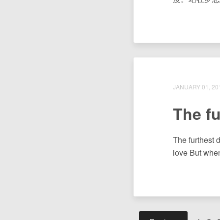
JANUARY 01, 20
The f
The furthest d
love But when