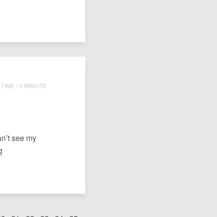
TIME ~1 MINUTE
can’t see my
g