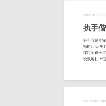
APRIL 05, 2010
执手偕
好不容易走完
顿时让我愕住
蹦跳的孩子拌
慢慢地往上迈
MARCH 12, 2010