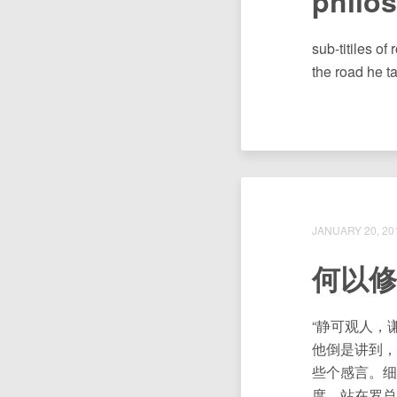
philo
sub-titiles o
the road he ta
JANUARY 20, 20
何以修
“静可观人，
他倒是讲到，
些个感言。细
度。站在罗总