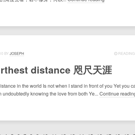
10
JOSEPH
READING 
urthest distance 咫尺天涯
istance in the world Is not when I stand in front of you Yet you 
 undoubtedly knowing the love from both Ye...
Continue readin